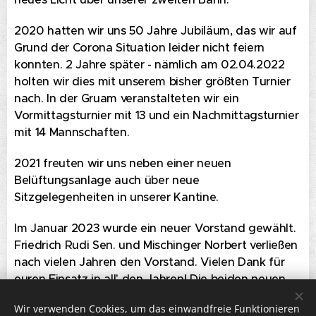
2020 hatten wir uns 50 Jahre Jubiläum, das wir auf
Grund der Corona Situation leider nicht feiern
konnten. 2 Jahre später - nämlich am 02.04.2022
holten wir dies mit unserem bisher größten Turnier
nach. In der Gruam veranstalteten wir ein
Vormittagsturnier mit 13 und ein Nachmittagsturnier
mit 14 Mannschaften.
2021 freuten wir uns neben einer neuen
Belüftungsanlage auch über neue
Sitzgelegenheiten in unserer Kantine.
Im Januar 2023 wurde ein neuer Vorstand gewählt.
Friedrich Rudi Sen. und Mischinger Norbert verließen
nach vielen Jahren den Vorstand. Vielen Dank für
euren Einsatz in all' den Jahren! Die beiden neuen
Vorstandsmitglieder sind Reinprecht Karina und
Wir verwenden Cookies, um das einwandfreie Funktionieren
Friedrich Rudi Jr.