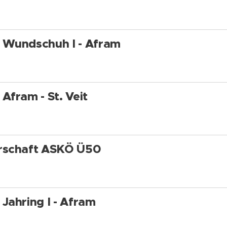
 Wundschuh I - Afram
Afram - St. Veit
rschaft ASKÖ Ü50
Jahring I - Afram