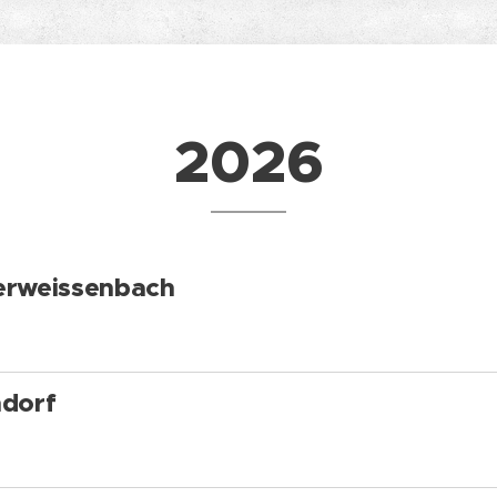
2026
terweissenbach
ndorf