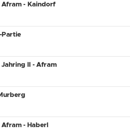
Afram - Kaindorf
-Partie
Jahring II - Afram
 Murberg
Afram - Haberl