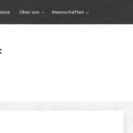
isse
Über uns
Mannschaften
f