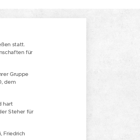
ßen statt.
nschaften für
hrer Gruppe
0, dem
 hart
er Steher für
, Friedrich