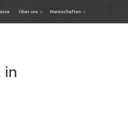
isse
Über uns
Mannschaften
 in